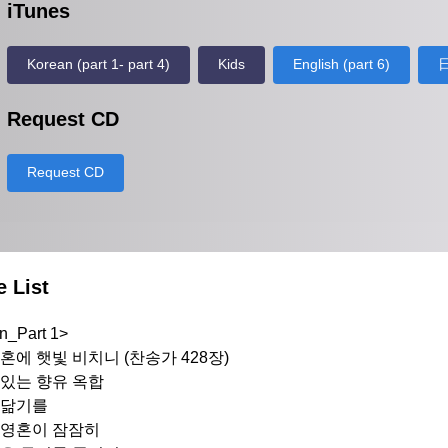
iTunes
Korean (part 1- part 4)
Kids
English (part 6)
日
Request CD
Request CD
e List
n_Part 1>
 영혼에 햇빛 비치니 (찬송가 428장)
게 있는 향유 옥합
수 닮기를
의 영혼이 잠잠히