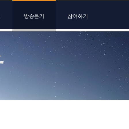
식
방송듣기
참여하기